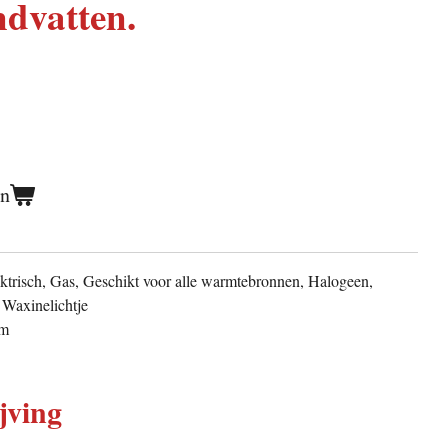
ndvatten.
en
ektrisch, Gas, Geschikt voor alle warmtebronnen, Halogeen,
 Waxinelichtje
um
jving