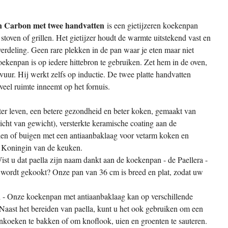
n Carbon met twee handvatten
is een gietijzeren koekenpan
stoven of grillen. Het gietijzer houdt de warmte uitstekend vast en
erdeling. Geen rare plekken in de pan waar je eten maar niet
kenpan is op iedere hittebron te gebruiken. Zet hem in de oven,
pvuur. Hij werkt zelfs op inductie. De twee platte handvatten
veel ruimte inneemt op het fornuis.
er leven, een betere gezondheid en beter koken, gemaakt van
icht van gewicht), versterkte keramische coating aan de
llen of buigen met een antiaanbaklaag voor vetarm koken en
 Koningin van de keuken.
ist u dat paella zijn naam dankt aan de koekenpan - de Paellera -
 wordt gekookt? Onze pan van 36 cm is breed en plat, zodat uw
i - Onze koekenpan met antiaanbaklaag kan op verschillende
Naast het bereiden van paella, kunt u het ook gebruiken om een
koeken te bakken of om knoflook, uien en groenten te sauteren.