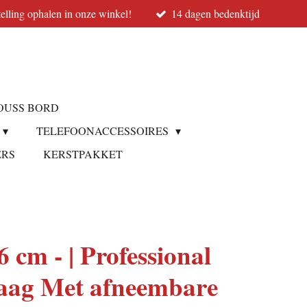
elling ophalen in onze winkel!
14 dagen bedenktijd
OUSS BORD
TELEFOONACCESSOIRES
ERS
KERSTPAKKET
6 cm - | Professional
aag Met afneembare