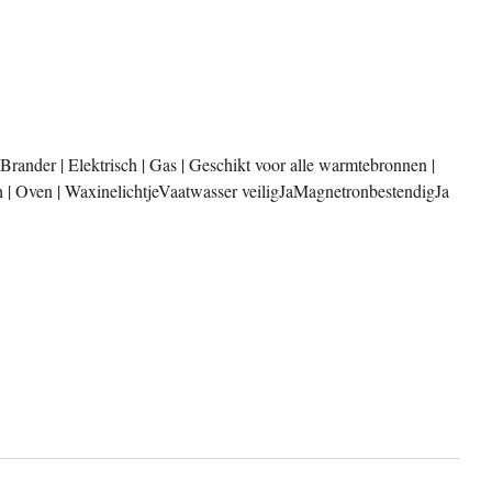
rander | Elektrisch | Gas | Geschikt voor alle warmtebronnen |
 | Oven | Waxinelichtje
Vaatwasser veiligJa
MagnetronbestendigJa