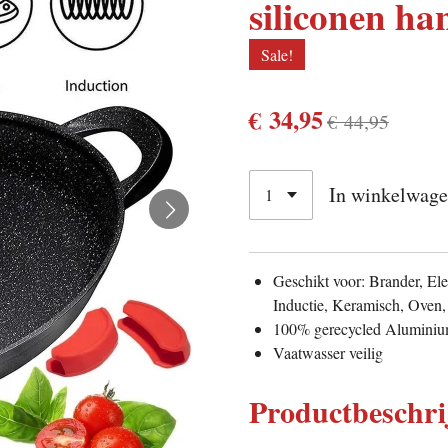
siliconen ha
Sale!
€ 34,95
€ 44,95
In winkelwag
Geschikt voor: Brander, El
Inductie, Keramisch, Oven,
100% gerecycled Alumini
Vaatwasser veilig
Productbeschri