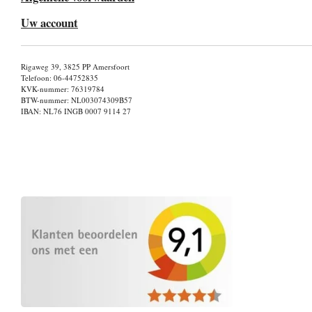
Uw account
Rigaweg 39, 3825 PP Amersfoort
Telefoon: 06-44752835
KVK-nummer: 76319784
BTW-nummer: NL003074309B57
IBAN: NL76 INGB 0007 9114 27