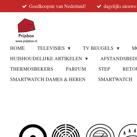
Goedkoopste van Nederland!
dagelijks nieuwe
Ga
direct
naar
de
hoofdinhoud
HOME
TELEVISIES
TV BEUGELS
M
HUISHOUDELIJKE ARTIKELEN
AFSTANDSBED
THERMOSBEKERS
PARFUM
STEP
RETO
SMARTWATCH DAMES & HEREN
SMARTWATCH