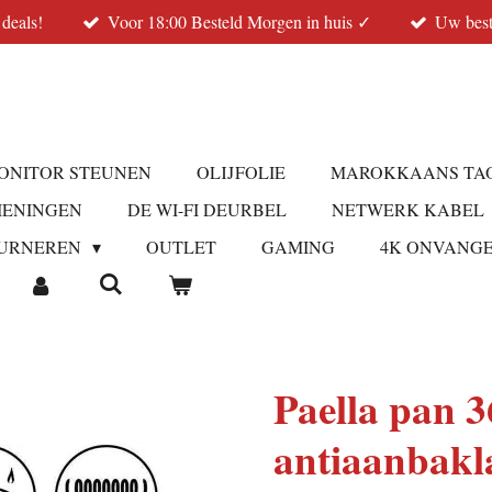
 deals!
Voor 18:00 Besteld Morgen in huis ✓
Uw best
ONITOR STEUNEN
OLIJFOLIE
MAROKKAANS TA
IENINGEN
DE WI-FI DEURBEL
NETWERK KABEL
URNEREN
OUTLET
GAMING
4K ONVANG
Paella pan 3
antiaanbakl