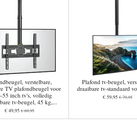
ndbeugel, verstelbare,
Plafond tv-beugel, vers
re TV plafondbeugel voor
draaibare tv-standaard v
-55 inch tv's, volledig
€ 59,95
€ 79,95
are tv-beugel, 45 kg,...
€ 49,95
€ 69,95