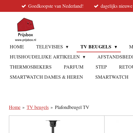
Goedkoopste van Nederland!
dagelijks nieuwe
Ga
direct
naar
de
hoofdinhoud
TV BEUGELS
HOME
TELEVISIES
M
HUISHOUDELIJKE ARTIKELEN
AFSTANDSBED
THERMOSBEKERS
PARFUM
STEP
RETO
SMARTWATCH DAMES & HEREN
SMARTWATCH
Home
»
TV beugels
»
Plafondbeugel TV