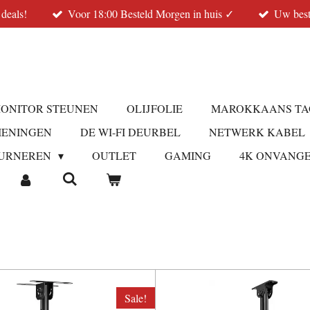
 deals!
Voor 18:00 Besteld Morgen in huis ✓
Uw best
ONITOR STEUNEN
OLIJFOLIE
MAROKKAANS TA
IENINGEN
DE WI-FI DEURBEL
NETWERK KABEL
URNEREN
OUTLET
GAMING
4K ONVANG
Sale!