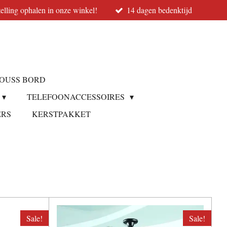
elling ophalen in onze winkel!
14 dagen bedenktijd
OUSS BORD
TELEFOONACCESSOIRES
ERS
KERSTPAKKET
Sale!
Sale!