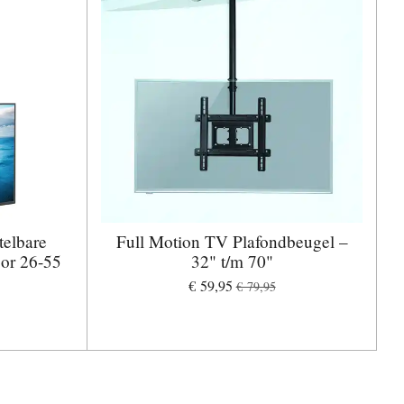
telbare
Full Motion TV Plafondbeugel –
oor 26-55
32" t/m 70"
€ 59,95
€ 79,95