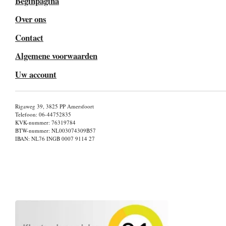
Beginpagina
Over ons
Contact
Algemene voorwaarden
Uw account
Rigaweg 39, 3825 PP Amersfoort
Telefoon: 06-44752835
KVK-nummer: 76319784
BTW-nummer: NL003074309B57
IBAN: NL76 INGB 0007 9114 27