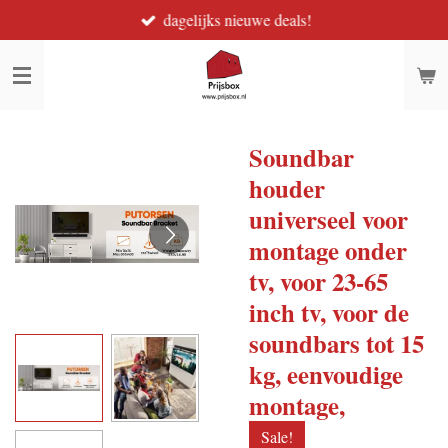
dagelijks nieuwe deals!
Ga
direct
naar
de
hoofdinhoud
Soundbar
houder
universeel voor
montage onder
tv, voor 23-65
inch tv, voor de
soundbars tot 15
kg, eenvoudige
montage,
Sale!