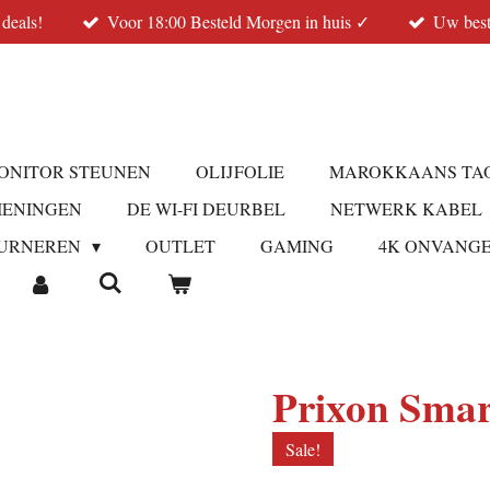
 deals!
Voor 18:00 Besteld Morgen in huis ✓
Uw best
ONITOR STEUNEN
OLIJFOLIE
MAROKKAANS TA
IENINGEN
DE WI-FI DEURBEL
NETWERK KABEL
URNEREN
OUTLET
GAMING
4K ONVANG
Prixon Sma
Sale!