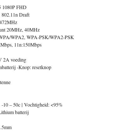
65 1080P FHD
 802.11n Draft
-2472MHz
teunt 20MHz, 40MHz
WEP, WPA/WPA2, WPA-PSK/WPA2-PSK
52Mbps, 11n:150Mbps
V 2A voeding
mbatterij -Knop: resetknop
tenne
 -10 – 50c |
Vochtigheid: <95%
thium batterij
98.5mm