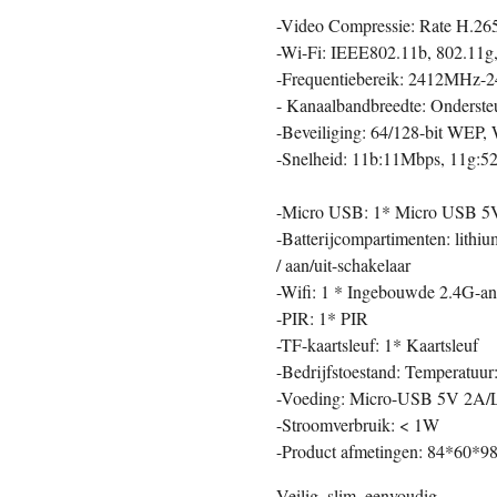
-Video Compressie: Rate H.2
-Wi-Fi: IEEE802.11b, 802.11g,
-Frequentiebereik: 2412MHz
- Kanaalbandbreedte: Onders
-Beveiliging: 64/128-bit 
-Snelheid: 11b:11Mbps, 11g:
-Micro USB: 1* Micro USB 5
-Batterijcompartimenten: lithiu
/ aan/uit-schakelaar
-Wifi: 1 * Ingebouwde 2.4G-an
-PIR: 1* PIR
-TF-kaartsleuf: 1* Kaartsleuf
-Bedrijfstoestand: Temperatuur:
-Voeding: Micro-USB 5V 2A/Li
-Stroomverbruik: < 1W
-Product afmetingen: 84*60*
Veilig, slim, eenvoudig.