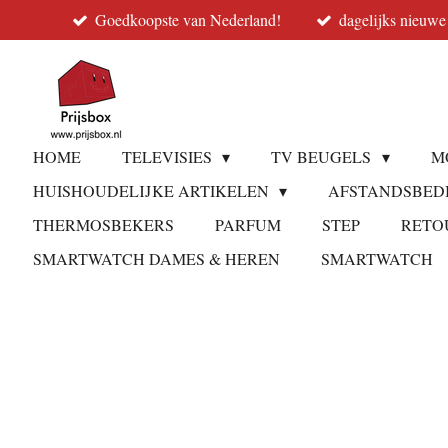
Goedkoopste van Nederland!
dagelijks nieuwe
Ga
direct
naar
de
hoofdinhoud
HOME
TELEVISIES
TV BEUGELS
M
HUISHOUDELIJKE ARTIKELEN
AFSTANDSBED
THERMOSBEKERS
PARFUM
STEP
RETO
SMARTWATCH DAMES & HEREN
SMARTWATCH