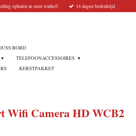
elling ophalen in onze winkel!
14 dagen bedenktijd
OUSS BORD
TELEFOONACCESSOIRES
ERS
KERSTPAKKET
rt Wifi Camera HD WCB2