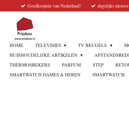
Goedkoopste van Nederland!
dagelijks nieuwe
Ga
direct
naar
de
hoofdinhoud
HOME
TELEVISIES
TV BEUGELS
M
HUISHOUDELIJKE ARTIKELEN
AFSTANDSBED
THERMOSBEKERS
PARFUM
STEP
RETO
SMARTWATCH DAMES & HEREN
SMARTWATCH