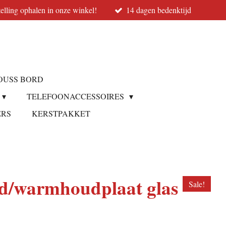
elling ophalen in onze winkel!
14 dagen bedenktijd
OUSS BORD
TELEFOONACCESSOIRES
ERS
KERSTPAKKET
d/warmhoudplaat glas
Sale!