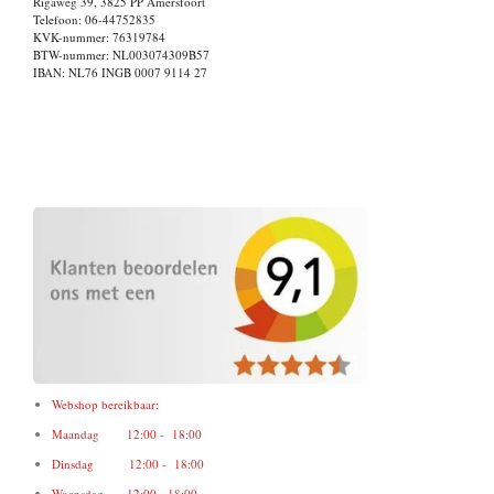
Rigaweg 39, 3825 PP Amersfoort
Telefoon: 06-44752835
KVK-nummer: 76319784
BTW-nummer: NL003074309B57
IBAN: NL76 INGB 0007 9114 27
Webshop bereikbaar:
Maandag 12:00 - 18:00
Dinsdag 12:00 - 18:00
Woensdag 12:00 - 18:00