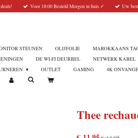
 deals!
Voor 18:00 Besteld Morgen in huis ✓
Uw best
ONITOR STEUNEN
OLIJFOLIE
MAROKKAANS TA
IENINGEN
DE WI-FI DEURBEL
NETWERK KABEL
URNEREN
OUTLET
GAMING
4K ONVANG
Thee rechau
€ 11,95
€ 14,95