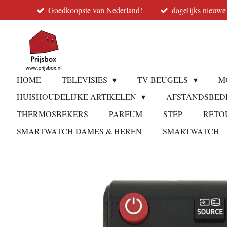
Goedkoopste van Nederland!
dagelijks nieuwe
Ga
direct
naar
de
hoofdinhoud
HOME
TELEVISIES
TV BEUGELS
M
HUISHOUDELIJKE ARTIKELEN
AFSTANDSBED
THERMOSBEKERS
PARFUM
STEP
RETO
SMARTWATCH DAMES & HEREN
SMARTWATCH