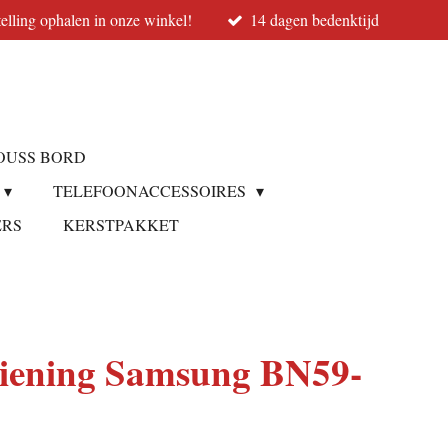
elling ophalen in onze winkel!
14 dagen bedenktijd
OUSS BORD
TELEFOONACCESSOIRES
ERS
KERSTPAKKET
diening Samsung BN59-