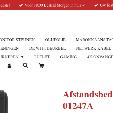
 deals!
Voor 18:00 Besteld Morgen in huis ✓
Uw best
ONITOR STEUNEN
OLIJFOLIE
MAROKKAANS TA
IENINGEN
DE WI-FI DEURBEL
NETWERK KABEL
URNEREN
OUTLET
GAMING
4K ONVANG
Afstandsbe
01247A