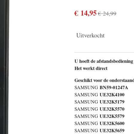
€ 14,95
€ 24,99
Uitverkocht
U hoeft de afstandsbedieni
Het werkt direct
Geschikt voor de onderstaan
BN59-01247A
SAMSUNG
UE32K4100
SAMSUNG
UE32K5179
SAMSUNG
UE32K5570
SAMSUNG
UE32K5579
SAMSUNG
UE32K5600
SAMSUNG
UE32K5659
SAMSUNG