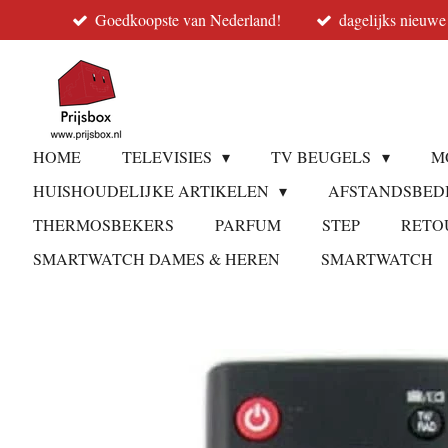
Goedkoopste van Nederland!
dagelijks nieuwe
Ga
direct
naar
de
hoofdinhoud
HOME
TELEVISIES
TV BEUGELS
M
HUISHOUDELIJKE ARTIKELEN
AFSTANDSBED
THERMOSBEKERS
PARFUM
STEP
RETO
SMARTWATCH DAMES & HEREN
SMARTWATCH