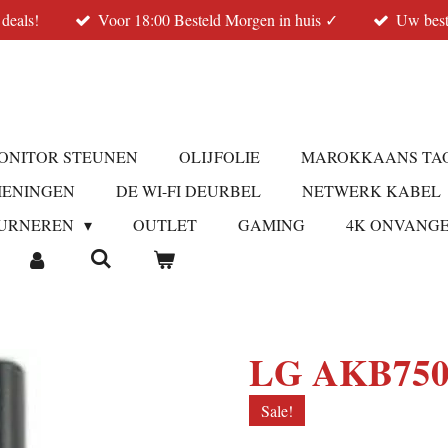
 deals!
Voor 18:00 Besteld Morgen in huis ✓
Uw best
ONITOR STEUNEN
OLIJFOLIE
MAROKKAANS TA
IENINGEN
DE WI-FI DEURBEL
NETWERK KABEL
URNEREN
OUTLET
GAMING
4K ONVANG
LG AKB7509
Sale!