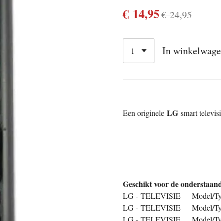
€ 14,95
€ 24,95
In winkelwag
LG
Een originele
smart televis
Geschikt voor de onderstaan
LG - TELEVISIE Model/Ty
LG - TELEVISIE Model/Ty
LG - TELEVISIE Model/Ty