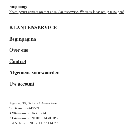
Hulp nodig?
Neem gerust contact op met onze klantenservice. We staan klaar om je te helpen!
KLANTENSERVICE
Beginpagina
Over ons
Contact
Algemene voorwaarden
Uw account
Rigaweg 39, 3825 PP Amersfoort
Telefoon: 06-44752835
KVK-nummer: 76319784
BTW-nummer: NL003074309B57
IBAN: NL76 INGB 0007 9114 27