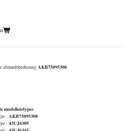
en
AKB75095308
ie afstandsbediening
.
de modellen/types
AKB75095308
pe :
43UJ6309
pe :
43UJ634V
pe :