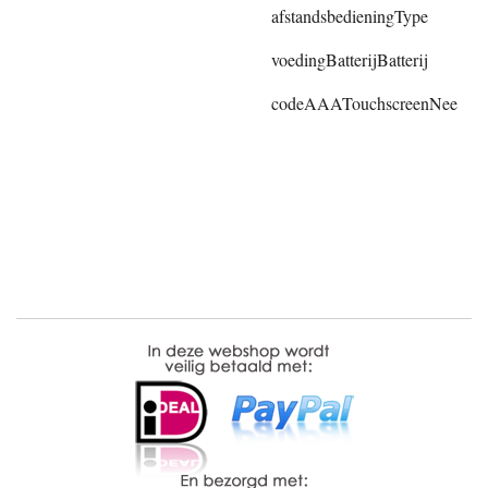
afstandsbedieningType
voedingBatterijBatterij
codeAAATouchscreenNee