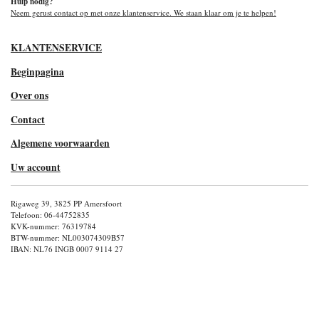
Hulp nodig?
Neem gerust contact op met onze klantenservice. We staan klaar om je te helpen!
KLANTENSERVICE
Beginpagina
Over ons
Contact
Algemene voorwaarden
Uw account
Rigaweg 39, 3825 PP Amersfoort
Telefoon: 06-44752835
KVK-nummer: 76319784
BTW-nummer: NL003074309B57
IBAN: NL76 INGB 0007 9114 27