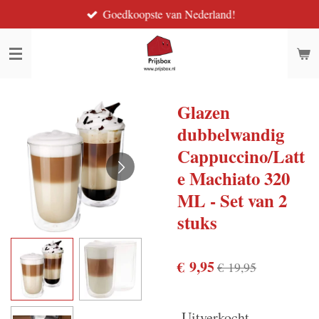
Goedkoopste van Nederland!
Ga
direct
naar
de
hoofdinhoud
Glazen
dubbelwandig
Cappuccino/Latt
e Machiato 320
ML - Set van 2
stuks
€ 9,95
€ 19,95
Uitverkocht