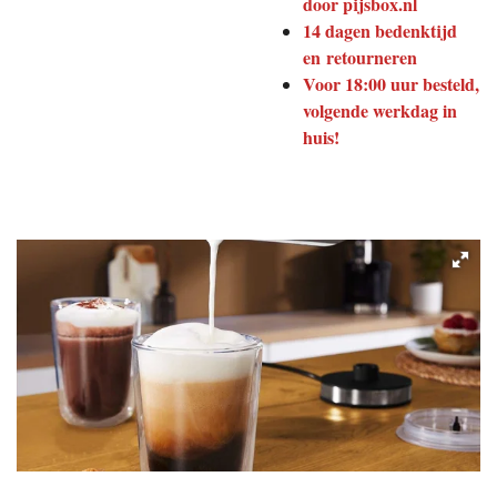
door pijsbox.nl
14 dagen bedenktijd
en retourneren
Voor 18:00 uur besteld,
volgende werkdag in
huis!