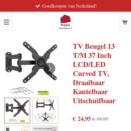
Goedkoopste van Nederland!
Ga
direct
naar
de
hoofdinhoud
TV Beugel 13
T/M 37 Inch
LCD/LED
Curved TV,
Draaibaar
Kantelbaar
Uitschuifbaar
€ 24,95
€ 39,95