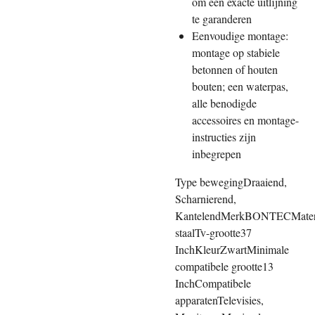
om een exacte uitlijning
te garanderen
Eenvoudige montage:
montage op stabiele
betonnen of houten
bouten; een waterpas,
alle benodigde
accessoires en montage-
instructies zijn
inbegrepen
Type bewegingDraaiend,
Scharnierend,
KantelendMerkBONTECMateri
staalTv-grootte37
InchKleurZwartMinimale
compatibele grootte13
InchCompatibele
apparatenTelevisies,