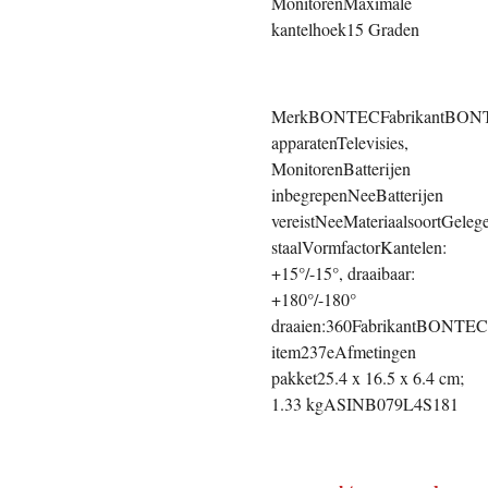
MonitorenMaximale
kantelhoek15 Graden
Merk‎BONTECFabrikant‎BONT
apparaten‎Televisies,
MonitorenBatterijen
inbegrepen‎NeeBatterijen
vereist‎NeeMateriaalsoort‎Geleg
staalVormfactor‎Kantelen:
+15°/-15°, draaibaar:
+180°/-180°
draaien:360Fabrikant‎BONT
item‎237eAfmetingen
pakket‎25.4 x 16.5 x 6.4 cm;
1.33 kgASIN‎B079L4S181