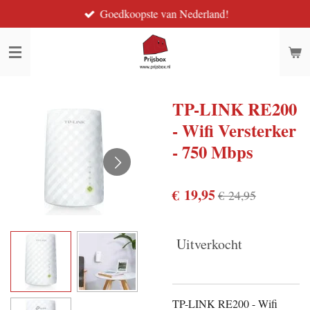
Goedkoopste van Nederland!
Ga
direct
naar
de
hoofdinhoud
TP-LINK RE200
- Wifi Versterker
- 750 Mbps
€ 19,95
€ 24,95
Uitverkocht
TP-LINK RE200 - Wifi