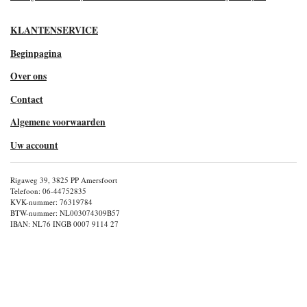
KLANTENSERVICE
Beginpagina
Over ons
Contact
Algemene voorwaarden
Uw account
Rigaweg 39, 3825 PP Amersfoort
Telefoon: 06-44752835
KVK-nummer: 76319784
BTW-nummer: NL003074309B57
IBAN: NL76 INGB 0007 9114 27