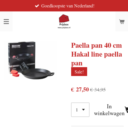
Goedkoopste van Nederland!
Ga
direct
naar
de
hoofdinhoud
Paella pan 40 cm
Hakal line paella
pan
Sale!
€ 27,50
€ 34,95
In
winkelwagen