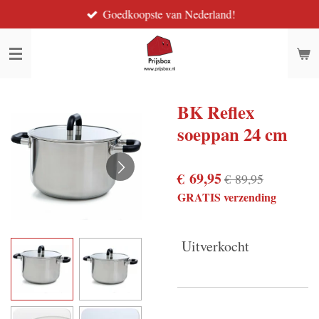
Goedkoopste van Nederland!
Ga
direct
naar
de
hoofdinhoud
BK Reflex
soeppan 24 cm
€ 69,95
€ 89,95
GRATIS verzending
Uitverkocht