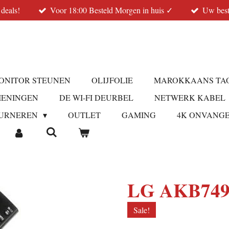
 deals!
Voor 18:00 Besteld Morgen in huis ✓
Uw best
ONITOR STEUNEN
OLIJFOLIE
MAROKKAANS TA
IENINGEN
DE WI-FI DEURBEL
NETWERK KABEL
URNEREN
OUTLET
GAMING
4K ONVANG
LG AKB7491
Sale!