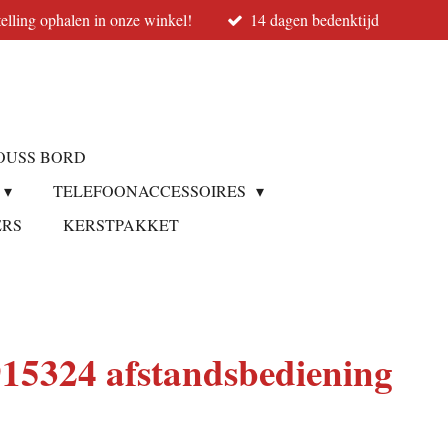
elling ophalen in onze winkel!
14 dagen bedenktijd
OUSS BORD
TELEFOONACCESSOIRES
ERS
KERSTPAKKET
5324 afstandsbediening