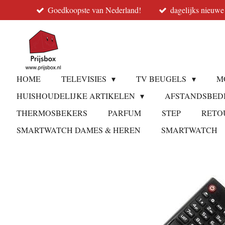
Goedkoopste van Nederland!
dagelijks nieuwe
Ga
direct
naar
de
hoofdinhoud
HOME
TELEVISIES
TV BEUGELS
M
HUISHOUDELIJKE ARTIKELEN
AFSTANDSBED
THERMOSBEKERS
PARFUM
STEP
RETO
SMARTWATCH DAMES & HEREN
SMARTWATCH