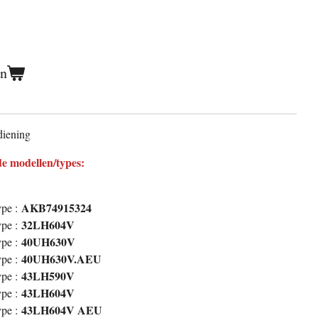
en
iening
e modellen/types:
AKB74915324
pe :
32LH604V
pe :
40UH630V
pe :
40UH630V.AEU
pe :
43LH590V
pe :
43LH604V
pe :
43LH604V AEU
pe :