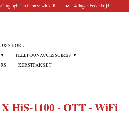
elling ophalen in onze winkel!
14 dagen bedenktijd
OUSS BORD
TELEFOONACCESSOIRES
ERS
KERSTPAKKET
X HiS-1100 - OTT - WiFi