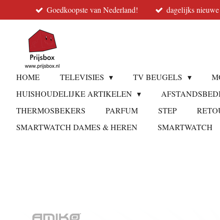
Goedkoopste van Nederland!
dagelijks nieuwe
Ga
direct
naar
de
hoofdinhoud
HOME
TELEVISIES
TV BEUGELS
M
HUISHOUDELIJKE ARTIKELEN
AFSTANDSBED
THERMOSBEKERS
PARFUM
STEP
RETO
SMARTWATCH DAMES & HEREN
SMARTWATCH