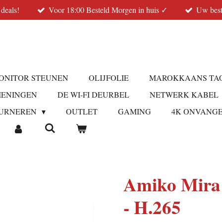
 deals!
Voor 18:00 Besteld Morgen in huis ✓
Uw best
ONITOR STEUNEN
OLIJFOLIE
MAROKKAANS TA
IENINGEN
DE WI-FI DEURBEL
NETWERK KABEL
URNEREN
OUTLET
GAMING
4K ONVANG
Amiko Mira 
- H.265