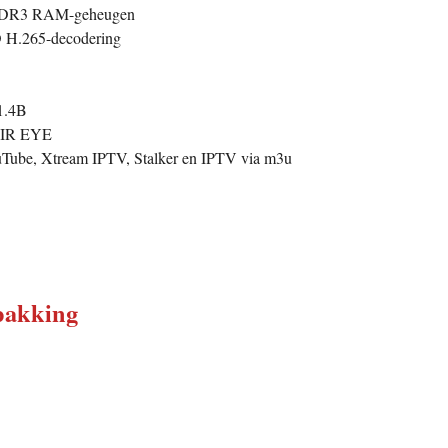
DDR3 RAM-geheugen
D H.265-decodering
1.4B
, IR EYE
ube, Xtream IPTV, Stalker en IPTV via m3u
pakking