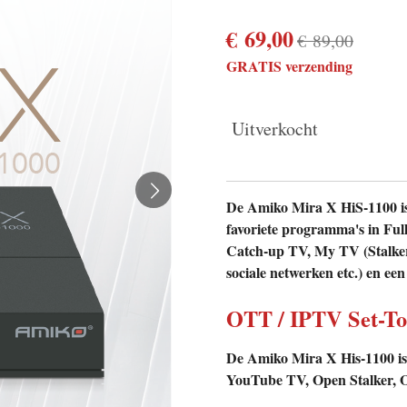
€ 69,00
€ 89,00
GRATIS verzending
Uitverkocht
De Amiko Mira X HiS-1100 i
favoriete programma's in Ful
Catch-up TV, My TV (Stalker
sociale netwerken etc.) en ee
OTT / IPTV Set-T
De Amiko Mira X His-1100 is
YouTube TV, Open Stalker,