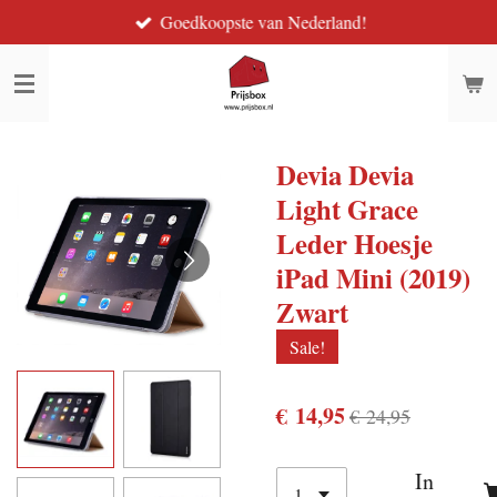
Goedkoopste van Nederland!
Ga
direct
naar
de
hoofdinhoud
Devia Devia
Light Grace
Leder Hoesje
iPad Mini (2019)
Zwart
Sale!
€ 14,95
€ 24,95
In