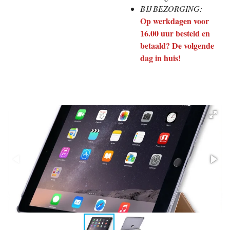
BIJ BEZORGING:
Op werkdagen voor
16.00 uur besteld en
betaald? De volgende
dag in huis!