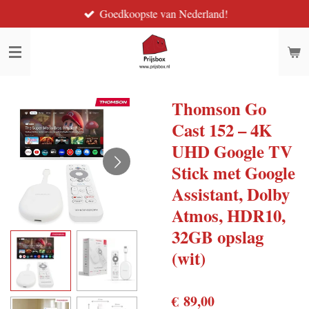
Goedkoopste van Nederland!
Ga
direct
naar
de
hoofdinhoud
Thomson Go
Cast 152 – 4K
UHD Google TV
Stick met Google
Assistant, Dolby
Atmos, HDR10,
32GB opslag
(wit)
€ 89,00