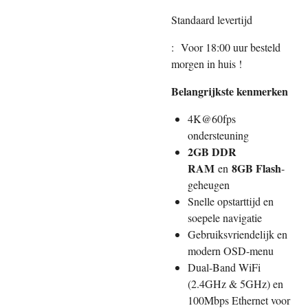
Standaard levertijd
:
Voor 18:00 uur besteld
morgen in huis !
Belangrijkste kenmerken
4K@60fps
ondersteuning
2GB DDR
RAM
8GB Flash
en
-
geheugen
Snelle opstarttijd en
soepele navigatie
Gebruiksvriendelijk en
modern OSD-menu
Dual-Band WiFi
(2.4GHz & 5GHz) en
100Mbps Ethernet voor