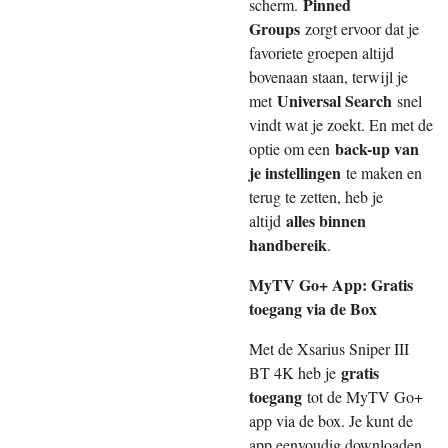
Pinned
scherm.
Groups
zorgt ervoor dat je
favoriete groepen altijd
bovenaan staan, terwijl je
Universal Search
met
snel
vindt wat je zoekt. En met de
back-up van
optie om een
je instellingen
te maken en
terug te zetten, heb je
alles binnen
altijd
handbereik
.
MyTV Go+ App: Gratis
toegang via de Box
Met de Xsarius Sniper III
gratis
BT 4K heb je
toegang
tot de MyTV Go+
app via de box. Je kunt de
app eenvoudig downloaden