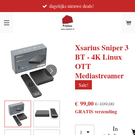
dagelijks nieuwe deals!
Ga
direct
naar
de
hoofdinhoud
Xsarius Sniper 3
BT - 4K Linux
OTT
Mediastreamer
Sale!
€ 99,00
€ 109,00
GRATIS verzending
In