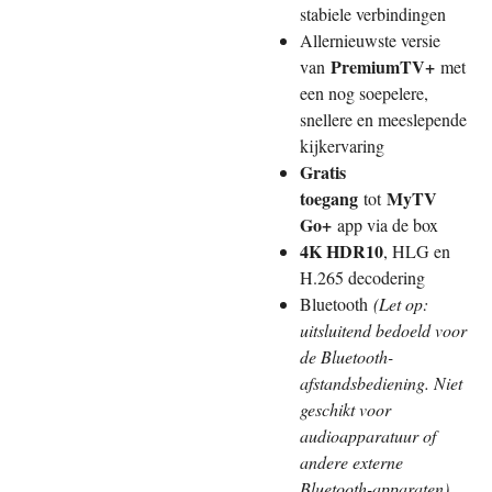
stabiele verbindingen
Allernieuwste versie
PremiumTV+
van
met
een nog soepelere,
snellere en meeslepende
kijkervaring
Gratis
toegang
MyTV
tot
Go+
app via de box
4K HDR10
, HLG en
H.265 decodering
Bluetooth
(Let op:
uitsluitend bedoeld voor
de Bluetooth-
afstandsbediening. Niet
geschikt voor
audioapparatuur of
andere externe
Bluetooth-apparaten)