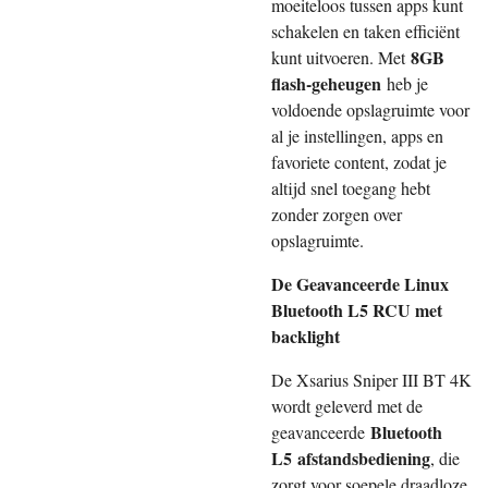
moeiteloos tussen apps kunt
schakelen en taken efficiënt
8GB
kunt uitvoeren. Met
flash-geheugen
heb je
voldoende opslagruimte voor
al je instellingen, apps en
favoriete content, zodat je
altijd snel toegang hebt
zonder zorgen over
opslagruimte.
De Geavanceerde Linux
Bluetooth L5 RCU met
backlight
De Xsarius Sniper III BT 4K
wordt geleverd met de
Bluetooth
geavanceerde
L5
afstandsbediening
, die
zorgt voor soepele draadloze