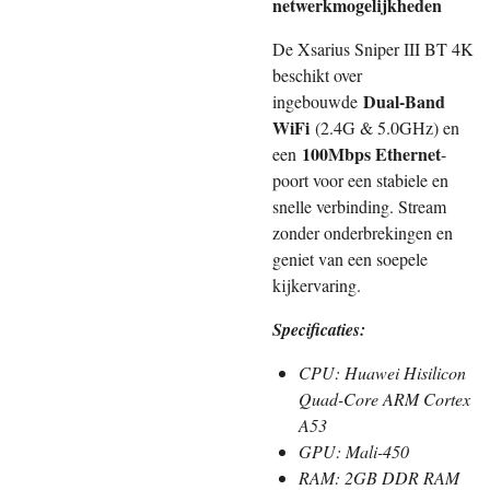
netwerkmogelijkheden
De Xsarius Sniper III BT 4K
beschikt over
Dual-Band
ingebouwde
WiFi
(2.4G & 5.0GHz) en
100Mbps Ethernet
een
-
poort voor een stabiele en
snelle verbinding. Stream
zonder onderbrekingen en
geniet van een soepele
kijkervaring.
Specificaties:
CPU: Huawei Hisilicon
Quad-Core ARM Cortex
A53
GPU: Mali-450
RAM: 2GB DDR RAM