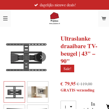
dagelijks nieuwe deals!
Ga
direct
naar
de
hoofdinhoud
Ultraslanke
draaibare TV-
beugel | 43" –
90"
Sale!
€ 79,95
€ 119,00
GRATIS verzending
In