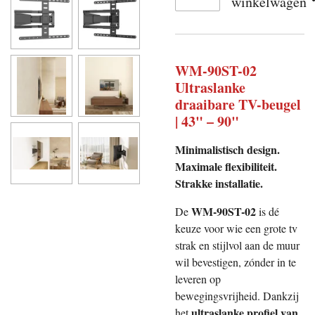
winkelwagen
WM-90ST-02
Ultraslanke
draaibare TV-beugel
| 43" – 90"
Minimalistisch design.
Maximale flexibiliteit.
Strakke installatie.
WM-90ST-02
De
is dé
keuze voor wie een grote tv
strak en stijlvol aan de muur
wil bevestigen, zónder in te
leveren op
bewegingsvrijheid. Dankzij
ultraslanke profiel van
het