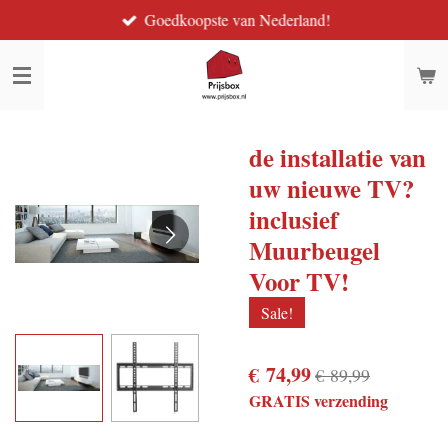
Goedkoopste van Nederland!
Ga
direct
naar
de
hoofdinhoud
de installatie van
uw nieuwe TV?
inclusief
Muurbeugel
Voor TV!
Sale!
€ 74,99
€ 89,99
GRATIS verzending