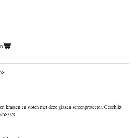
en
7/8
en krassen en stoten met deze glazen screenprotector. Geschikt
6/6S/7/8