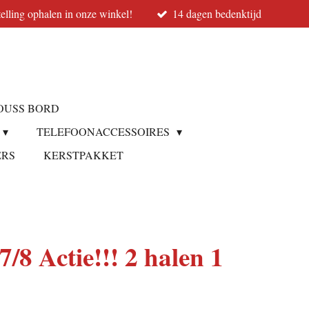
elling ophalen in onze winkel!
14 dagen bedenktijd
OUSS BORD
TELEFOONACCESSOIRES
ERS
KERSTPAKKET
7/8 Actie!!! 2 halen 1