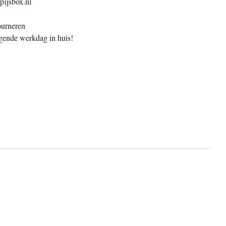
pijsbox.nl
ourneren
gende werkdag in huis!