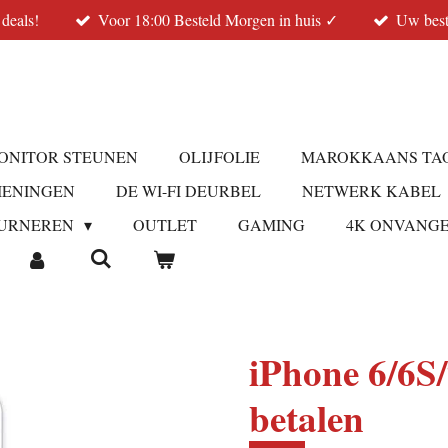
 deals!
Voor 18:00 Besteld Morgen in huis ✓
Uw best
ONITOR STEUNEN
OLIJFOLIE
MAROKKAANS TA
IENINGEN
DE WI-FI DEURBEL
NETWERK KABEL
URNEREN
OUTLET
GAMING
4K ONVANG
iPhone 6/6S/
betalen