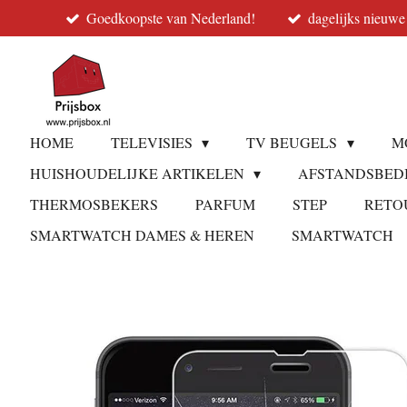
Goedkoopste van Nederland!
dagelijks nieuwe
Ga
direct
naar
de
hoofdinhoud
HOME
TELEVISIES
TV BEUGELS
M
HUISHOUDELIJKE ARTIKELEN
AFSTANDSBED
THERMOSBEKERS
PARFUM
STEP
RETO
SMARTWATCH DAMES & HEREN
SMARTWATCH