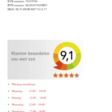
KVK-nummer: 76319784
BTW-nummer: NL003074309B57
IBAN: NL76 INGB 0007 9114 27
Webshop bereikbaar:
Maandag 12:00 - 18:00
Dinsdag 12:00 - 18:00
Woensdag 12:00 - 18:00
Donderdag 12:00 - 18:00