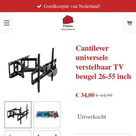
Goedkoopste van Nederland!
Ga
direct
naar
de
hoofdinhoud
Cantilever
universele
verstelbaar TV
beugel 26-55 inch
€ 34,00
€ 44,99
Uitverkocht