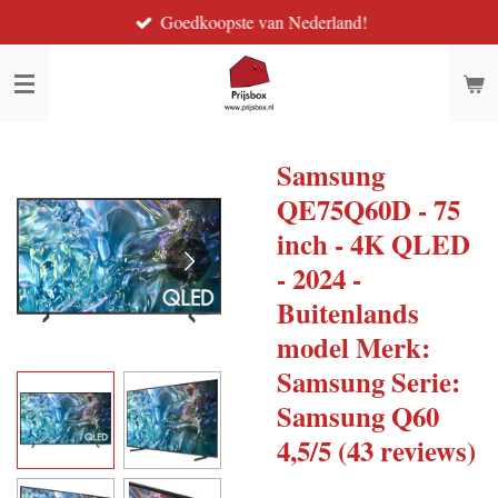
Goedkoopste van Nederland!
Ga
direct
naar
de
hoofdinhoud
Samsung
QE75Q60D - 75
inch - 4K QLED
- 2024 -
Buitenlands
model Merk:
Samsung Serie:
Samsung Q60
4,5/5 (43 reviews)