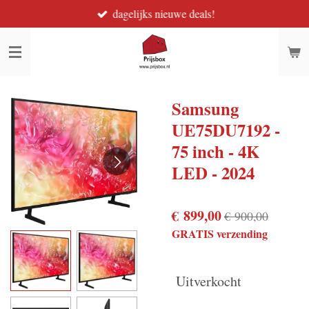
dagelijks nieuwe deals!
Ga
direct
naar
de
hoofdinhoud
Samsung
UE75DU7192 -
75 inch - 4K
LED - 2024
€ 899,00
€ 900,00
GRATIS verzending
Uitverkocht