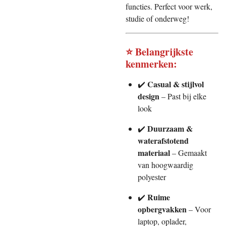
functies. Perfect voor werk,
studie of onderweg!
⭐ Belangrijkste
kenmerken:
Casual & stijlvol
✔️
design
– Past bij elke
look
Duurzaam &
✔️
waterafstotend
materiaal
– Gemaakt
van hoogwaardig
polyester
Ruime
✔️
opbergvakken
– Voor
laptop, oplader,