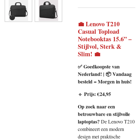
💼
Lenovo T210
Casual Topload
Notebooktas 15.6” –
Stijlvol, Sterk &
Slim!
💼
✅ Goedkoopste van
Nederland! | 📦 Vandaag
besteld = Morgen in huis!
Prijs:
€
24,95
🔹
Op zoek naar een
betrouwbare en stijlvolle
laptoptas?
De Lenovo T210
combineert een modern
design met praktische