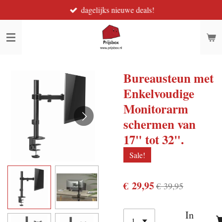
dagelijks nieuwe deals!
Ga
direct
naar
de
hoofdinhoud
Bureausteun met
Enkelvoudige
Monitorarm
schermen van
17" tot 32".
Sale!
€ 29,95
€ 39,95
In