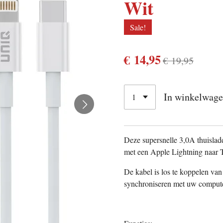
Wit
Sale!
€ 14,95
€ 19,95
In winkelwag
Deze supersnelle 3,0A thuislad
met een Apple Lightning naar T
De kabel is los te koppelen van
synchroniseren met uw compute