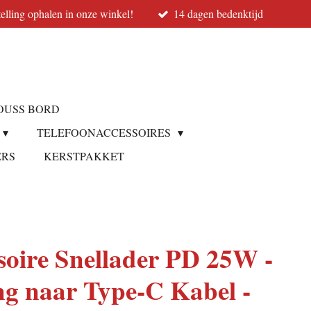
elling ophalen in onze winkel!
14 dagen bedenktijd
OUSS BORD
TELEFOONACCESSOIRES
ERS
KERSTPAKKET
oire Snellader PD 25W -
ng naar Type-C Kabel -