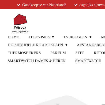
Goedkoopste van Nederland!
dagelijks nieuwe
Ga
direct
naar
de
hoofdinhoud
HOME
TELEVISIES
TV BEUGELS
M
HUISHOUDELIJKE ARTIKELEN
AFSTANDSBED
THERMOSBEKERS
PARFUM
STEP
RETO
SMARTWATCH DAMES & HEREN
SMARTWATCH